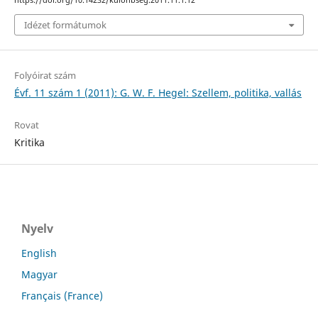
Idézet formátumok
Folyóirat szám
Évf. 11 szám 1 (2011): G. W. F. Hegel: Szellem, politika, vallás
Rovat
Kritika
Nyelv
English
Magyar
Français (France)