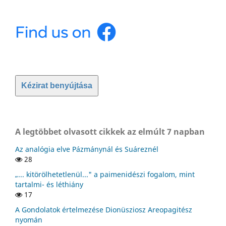
Kézirat benyújtása
A legtöbbet olvasott cikkek az elmúlt 7 napban
Az analógia elve Pázmánynál és Suáreznél
28
„... kitörölhetetlenül..." a paimenidészi fogalom, mint
tartalmi- és léthiány
17
A Gondolatok értelmezése Dionüsziosz Areopagitész
nyomán