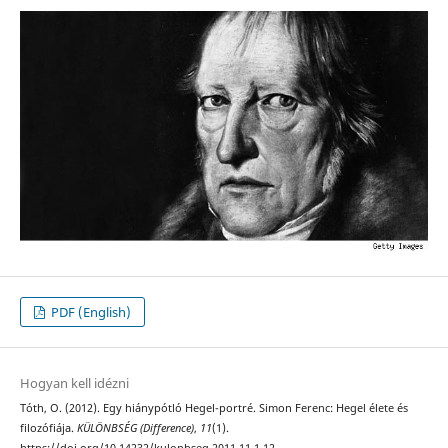
PDF (English)
Hogyan kell idézni
Tóth, O. (2012). Egy hiánypótló Hegel-portré. Simon Ferenc: Hegel élete és
filozófiája.
KÜLÖNBSÉG (Difference)
,
11
(1).
https://doi.org/10.14232/kulonbseg.2011.11.1.12