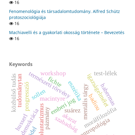
16
Fenomenológia és társadalomtudomány. Alfred Schütz
protoszociológiája
16
Machiavelli és a gyakorlati okosság története – Bevezetés
16
Keywords
workshop
test-lélek
természeti törvény
igazságelmélet
közbülső tudás
tudománytan
fichte
esztétika
progresszió
habermas
mentális tárgy
sollen
badiou
macintyre
emberi jog
voluntarizmus
morálfilozófia
pázmány
suárez
demokrácia
akarat
husserl
szabadság
antropológia
gödel