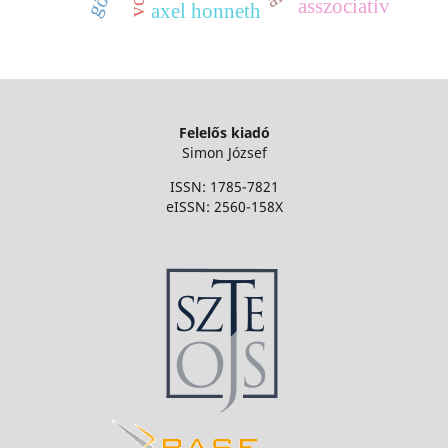
asszociatív
axel honneth
Felelős kiadó
Simon József
ISSN: 1785-7821
eISSN: 2560-158X