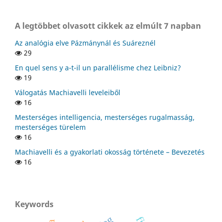
A legtöbbet olvasott cikkek az elmúlt 7 napban
Az analógia elve Pázmánynál és Suáreznél
29
En quel sens y a-t-il un parallélisme chez Leibniz?
19
Válogatás Machiavelli leveleiből
16
Mesterséges intelligencia, mesterséges rugalmasság,
mesterséges türelem
16
Machiavelli és a gyakorlati okosság története – Bevezetés
16
Keywords