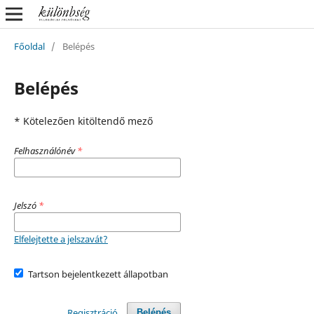
Főoldal
/
Belépés
Belépés
* Kötelezően kitöltendő mező
Felhasználónév
*
Jelszó
*
Elfelejtette a jelszavát?
Tartson bejelentkezett állapotban
Regisztráció
Belépés