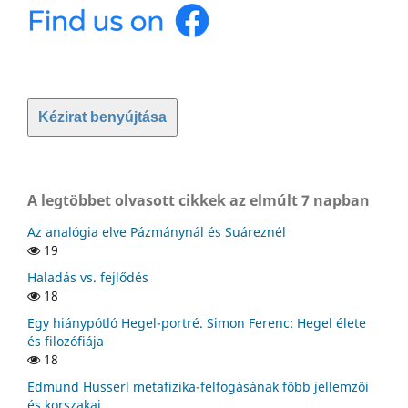
Kézirat benyújtása
A legtöbbet olvasott cikkek az elmúlt 7 napban
Az analógia elve Pázmánynál és Suáreznél
19
Haladás vs. fejlődés
18
Egy hiánypótló Hegel-portré. Simon Ferenc: Hegel élete
és filozófiája
18
Edmund Husserl metafizika-felfogásának főbb jellemzői
és korszakai