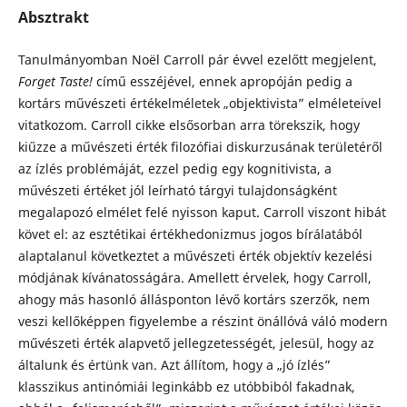
Absztrakt
Tanulmányomban Noël Carroll pár évvel ezelőtt megjelent,
Forget Taste!
című esszéjével, ennek apropóján pedig a
kortárs művészeti értékelméletek „objektivista” elméleteivel
vitatkozom. Carroll cikke elsősorban arra törekszik, hogy
kiűzze a művészeti érték filozófiai diskurzusának területéről
az ízlés problémáját, ezzel pedig egy kognitivista, a
művészeti értéket jól leírható tárgyi tulajdonságként
megalapozó elmélet felé nyisson kaput. Carroll viszont hibát
követ el: az esztétikai értékhedonizmus jogos bírálatából
alaptalanul következtet a művészeti érték objektív kezelési
módjának kívánatosságára. Amellett érvelek, hogy Carroll,
ahogy más hasonló állásponton lévő kortárs szerzők, nem
veszi kellőképpen figyelembe a részint önállóvá váló modern
művészeti érték alapvető jellegzetességét, jelesül, hogy az
általunk és értünk van. Azt állítom, hogy a „jó ízlés”
klasszikus antinómiái leginkább ez utóbbiból fakadnak,