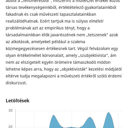
abból a „felismerésből”, miszerint a művészet értékei közös
társas tevékenységeinkből, értéktételező gyakorlatainkból
fakadnak és csak művészeti tapasztalatainkban
realizálódhatnak. Ezért tartjuk ma is súlyos
elméleti
problémának azt az empirikus tényt, hogy a
társadalmainkban élők javarészének nem „tetszenek” azok
az alkotások, amelyeket például a szakma
közmegegyezésesen értékesnek tart. Végül felvázolom egy
olyan értékelmélet körvonalait, amely „szubjektivista”, ám
nem az elszigetelt egyén örömeire támaszkodó módon
lehetne képes arra, hogy az „objektivisták” kezelési módjától
eltérve tudja megalapozni a művészeti értékről szóló érdemi
diskurzust.
Letöltések