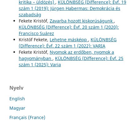
kritika – üldözés)
,
KÜLÖNBSÉG (Difference): Évf. 19
szám 1 (2019): Jürgen Habermas: Demokrácia és
szabadság
Fekete Kristóf,
Zavarba hozott kiskorúságunk
,
KÜLÖNBSÉG (Difference): Évf. 20 szám 1 (2020):
Francisco Suárez
Kristóf Fekete,
Lehetne másképp
,
KÜLÖNBSÉG
(Difference): Évf. 22 szám 1 (2022): VARIA
Fekete Kristóf,
Nyomok az erdőben, nyomok a
hagyományban
,
KÜLÖNBSÉG (Difference): Évf. 25
szám 1 (2025): Varia
Nyelv
English
Magyar
Français (France)