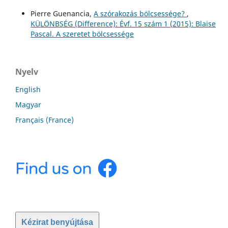
Pierre Guenancia,
A szórakozás bölcsessége?
,
KÜLÖNBSÉG (Difference): Évf. 15 szám 1 (2015): Blaise
Pascal. A szeretet bölcsessége
Nyelv
English
Magyar
Français (France)
Kézirat benyújtása