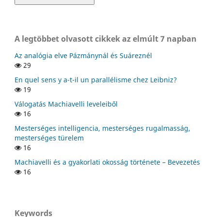
A legtöbbet olvasott cikkek az elmúlt 7 napban
Az analógia elve Pázmánynál és Suáreznél
29
En quel sens y a-t-il un parallélisme chez Leibniz?
19
Válogatás Machiavelli leveleiből
16
Mesterséges intelligencia, mesterséges rugalmasság,
mesterséges türelem
16
Machiavelli és a gyakorlati okosság története – Bevezetés
16
Keywords