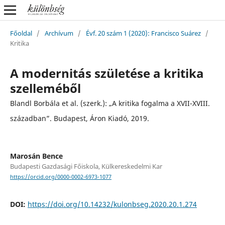
Főoldal
/
Archívum
/
Évf. 20 szám 1 (2020): Francisco Suárez
/
Kritika
A modernitás születése a kritika
szelleméből
Blandl Borbála et al. (szerk.): „A kritika fogalma a XVII-XVIII.
században”. Budapest, Áron Kiadó, 2019.
Marosán Bence
Budapesti Gazdasági Főiskola, Külkereskedelmi Kar
https://orcid.org/0000-0002-6973-1077
DOI:
https://doi.org/10.14232/kulonbseg.2020.20.1.274