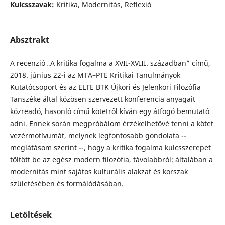
Kulcsszavak:
Kritika, Modernitás, Reflexió
Absztrakt
A recenzió „A kritika fogalma a XVII-XVIII. században” című,
2018. június 22-i az MTA–PTE Kritikai Tanulmányok
Kutatócsoport és az ELTE BTK Újkori és Jelenkori Filozófia
Tanszéke által közösen szervezett konferencia anyagait
közreadó, hasonló című kötetről kíván egy átfogó bemutató
adni. Ennek során megpróbálom érzékelhetővé tenni a kötet
vezérmotívumát, melynek legfontosabb gondolata --
meglátásom szerint --, hogy a kritika fogalma kulcsszerepet
töltött be az egész modern filozófia, távolabbról: általában a
modernitás mint sajátos kulturális alakzat és korszak
születésében és formálódásában.
Letöltések