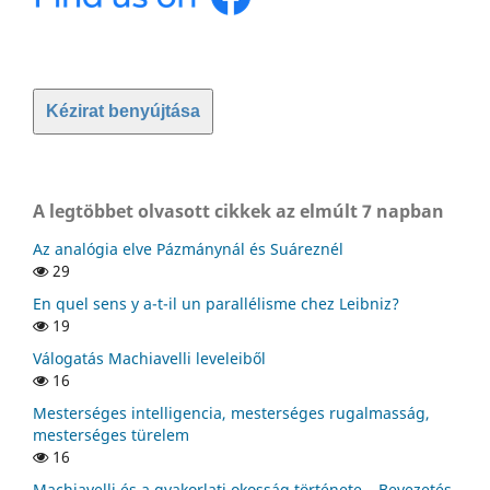
Kézirat benyújtása
A legtöbbet olvasott cikkek az elmúlt 7 napban
Az analógia elve Pázmánynál és Suáreznél
29
En quel sens y a-t-il un parallélisme chez Leibniz?
19
Válogatás Machiavelli leveleiből
16
Mesterséges intelligencia, mesterséges rugalmasság,
mesterséges türelem
16
Machiavelli és a gyakorlati okosság története – Bevezetés