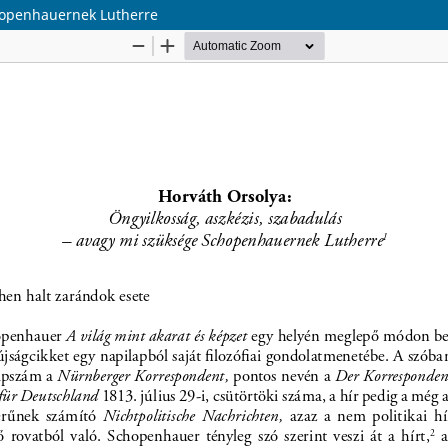
chopenhauernek Lutherre