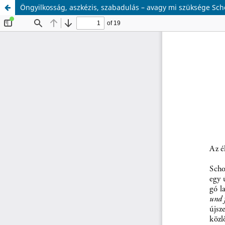
Öngyilkosság, aszkézis, szabadulás – avagy mi szüksége S