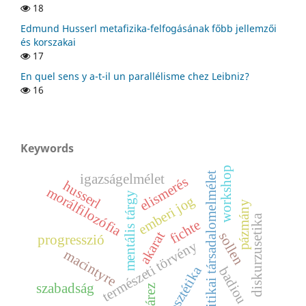
18
Edmund Husserl metafizika-felfogásának főbb jellemzői
és korszakai
17
En quel sens y a-t-il un parallélisme chez Leibniz?
16
Keywords
workshop
kritikai társadalomelmélet
igazságelmélet
elismerés
husserl
morálfilozófia
mentális tárgy
emberi jog
pázmány
diskurzusetika
fichte
akarat
sollen
progresszió
természeti törvény
macintyre
esztétika
badiou
szabadság
suárez