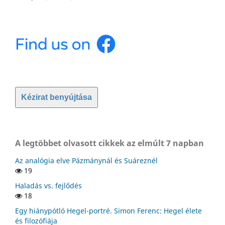
Kézirat benyújtása
A legtöbbet olvasott cikkek az elmúlt 7 napban
Az analógia elve Pázmánynál és Suáreznél
19
Haladás vs. fejlődés
18
Egy hiánypótló Hegel-portré. Simon Ferenc: Hegel élete
és filozófiája