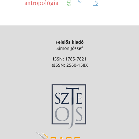
antropológia
Felelős kiadó
Simon József
ISSN: 1785-7821
eISSN: 2560-158X