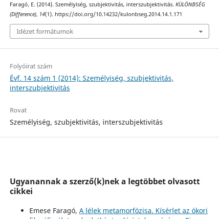
Faragó, E. (2014). Személyiség, szubjektivitás, interszubjektivitás.
KÜLÖNBSÉG
(Difference)
,
14
(1). https://doi.org/10.14232/kulonbseg.2014.14.1.171
Idézet formátumok
Folyóirat szám
Évf. 14 szám 1 (2014): Személyiség, szubjektivitás,
interszubjektivitás
Rovat
Személyiség, szubjektivitás, interszubjektivitás
Ugyanannak a szerző(k)nek a legtöbbet olvasott
cikkei
Emese Faragó,
A lélek metamorfózisa. Kísérlet az ókori