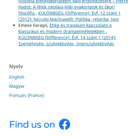
filozófia életgyakorlatként való értelmezésére – Pierre
Hadot: A lélek iskolája-lelki gyakorlatok és ókori
filozófia
,
KÜLÖNBSÉG (Difference): Évf. 12 szám 1
(2012): Niccolo Machiavelli: Politika, retorika, test
Emese Faragó,
Etika és tragikum kapcsolata a
klasszikus és modern drámaelméletekben
,
KÜLÖNBSÉG (Difference): Évf. 14 szám 1 (2014):
Személyiség, szubjektivitás, interszubjektivitás
Nyelv
English
Magyar
Français (France)