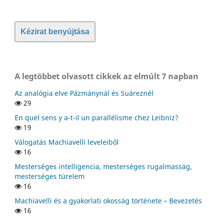
Kézirat benyújtása
A legtöbbet olvasott cikkek az elmúlt 7 napban
Az analógia elve Pázmánynál és Suáreznél
29
En quel sens y a-t-il un parallélisme chez Leibniz?
19
Válogatás Machiavelli leveleiből
16
Mesterséges intelligencia, mesterséges rugalmasság,
mesterséges türelem
16
Machiavelli és a gyakorlati okosság története – Bevezetés
16