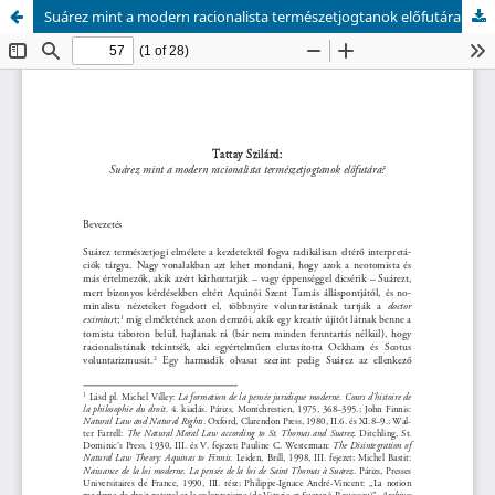
Suárez mint a modern racionalista természetjogtanok előfutára?